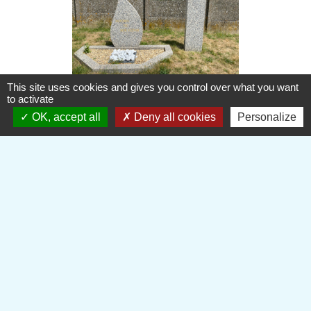
This site uses cookies and gives you control over what you want
to activate
OK, accept all
Deny all cookies
Personalize
Contactez votre mairie
Commune de Plainval
161, rue d'en bas
60130 Plainval - FRANCE
+33 3 44 78 53 12
Contact par formulaire