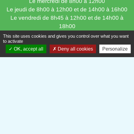
Le mercredi de 8h00 à 12h00
Le jeudi de 8h00 à 12h00 et de 14h00 à 16h00
Le vendredi de 8h45 à 12h00 et de 14h00 à
18h00
This site uses cookies and gives you control over what you want
to activate
OK, accept all
Deny all cookies
Personalize
Liens
Oise mobilité
Service Public
Agence nationale des titres sécurisés
Partenaires institutionnels
Département de l'Oise