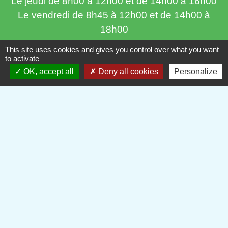
Le jeudi de 8h00 à 12h00 et de 14h00 à 16h00
Le vendredi de 8h45 à 12h00 et de 14h00 à
18h00
This site uses cookies and gives you control over what you want
to activate
OK, accept all
Deny all cookies
Personalize
Liens
Oise mobilité
Service Public
Agence nationale des titres sécurisés
Partenaires institutionnels
Département de l'Oise
Région Hauts-de-France